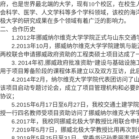
府，也是世界最北端的大学，现有
10个校区，在校生
会科学、医学、人文学科等多个学科领域，该校的海
极大学的研究成果在多个领域有着广泛的影响力。
二、合作历史
1.2012年挪威纳尔维克大学学院正式与山东交
2.2013年10月，挪威纳尔维克大学学院建筑
两校联合申请挪威政府资助的工程类硕士项目达成了一致，
3. 2014年初
,
挪威政府批准资助
“建设与基础设施工
用于项目筹备阶段的课程体系建立以及双方互访，此
4
.
2014年2月
，
纳尔维克大学学院代表团访问了
该项目启动专题讨论会
，
成立了项目管理机构和必要
协议
；
5.
2015年6月17日至6月27日，我校交通土
授一行四名教师受项目资助访问了挪威纳尔维克大学
6.
2017年，我校同挪威北极大学教授比用联合
7.
2019年5月7日，挪威北极大学教授比用再
8
.
2019年
5月25日至31日，党委书记孙秀丽
率领